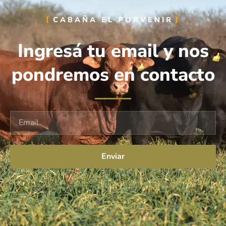
CABAÑA EL PORVENIR
Ingresá tu email y nos
pondremos en contacto
E
m
a
i
Enviar
l