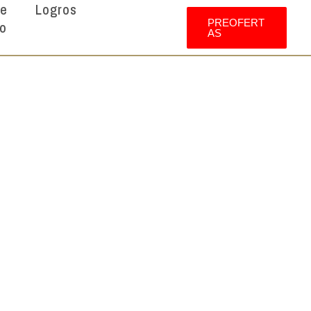
te
Logros
PREOFERT
o
AS