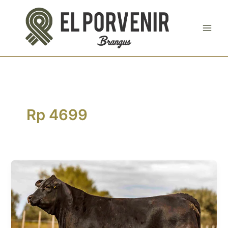
Ir
al
contenido
Rp 4699